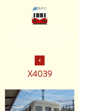
AUTORAILS A.B.F.C -
AUTORAILS DE BOURGOGNE
FRANCHE-COMTÉ
X4039