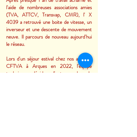
Après presque 1 an de travail acharné et
l'aide de nombreuses associations amies
(TVA, ATTCV, Transvap, CMR), l' X
4039 a retrouvé une boite de vitesse, un
inverseur et une descente de mouvement
neuve. Il parcours de nouveau aujourd'hui
le réseau.
Lors d'un séjour estival chez nos amis du
CFTVA à Arques en 2022, l'équipe
technique décide d'entreprendre le
changement de l'embrayage. Il en profite
également pour réparer des cylindres qui
fuient légèrement et qui viennent modifier
le fonctionnement normal du moteur.