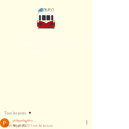
AUTORAILS A.B.F.C -
AUTORAILS DE BOURGOGNE
FRANCHE-COMTÉ
Post
Tous les posts
philippelagathu
Tous les posts
18 juil. 2020
1 min de lecture