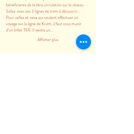
bénéficierez de la libre circulation sur le réseau 
Solea  avec ses 3 lignes de tram à découvrir.
Pour celles et ceux qui veulent effectuer un 
voyage sur la ligne de Kruth, il faut vous munir 
d’un billet TER. Il existe un…
Afficher plus
Partager cet événement
A.B.F.C - Autorails de Bourgogne