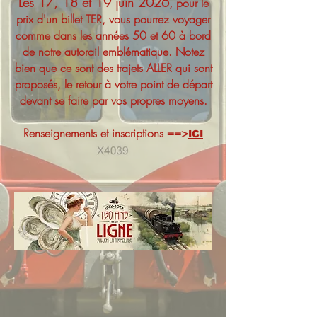
Les 17, 18 et 19 juin 2026
, pour le
prix d'un billet TER, vous pourrez voyager
comme dans les années 50 et 60 à bord
de notre autorail emblématique. Notez
bien que ce sont des trajets ALLER qui sont
proposés, le retour à votre point de départ
devant se faire par vos propres moyens.
Renseignements et inscriptions ==>
ICI