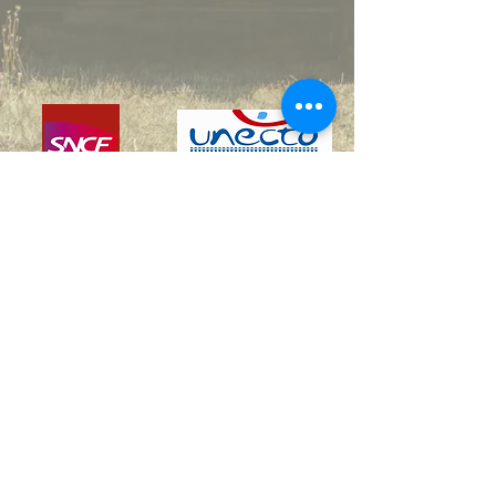
A.B.F.C - Autorails de Bourgogne
Franche-Comté
ABFC
20 D Rue de Bellevue
21000 DIJON
abfcx4039@gmail.com
©2024 par Autorails A.B.F.C - Autorails de Bourgogne
Franche-Comté