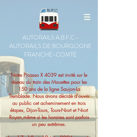
AUTORAILS A.B.F.C -
AUTORAILS DE BOURGOGNE
FRANCHE-COMTÉ
Notre Picasso X 4039 est invité sur le
réseau du train des Mouettes pour les
150 ans de la ligne Saujon-La
Tremblade. Nous avons décidé d'ouvrir
au public cet acheminement en trois
étapes, Dijon-Tours, Tours-Niort et Niort
Royan,même si les horaires sont parfois
un peu extrêmes.