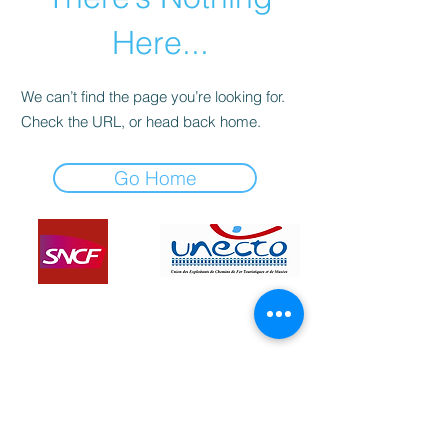
Here...
We can’t find the page you’re looking for.
Check the URL, or head back home.
Go Home
A.B.F.C - Autorails de Bourgogne
Franche-Comté
ABFC
20 D Rue de Bellevue