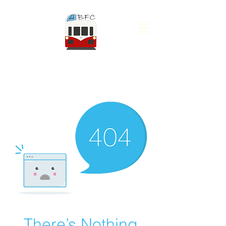
AUTORAILS A.B.F.C -
AUTORAILS DE BOURGOGNE
FRANCHE-COMTÉ
There’s Nothing